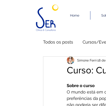
Home
So
Todos os posts
Cursos/Eve
Simone Ferri
18 de
Curso: Cu
Sobre o curso
O mundo está em c
preferências da p
não poderia ser di