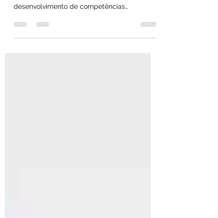
liderança
Objetivo Construir na organização uma
cultura voltada para o resultado, por meio do
desenvolvimento de competências
essenciais, como:...